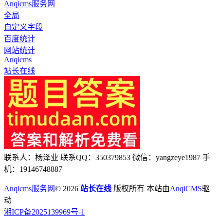
Anqicms服务网
全局
自定义字段
百度统计
网站统计
Anqicms
站长在线
联系人：杨泽业 联系QQ：350379853 微信：yangzeye1987 手
机：19146748887
Anqicms服务网
© 2026
站长在线
版权所有 本站由
AnqiCMS
驱
动
湘ICP备2025139969号-1