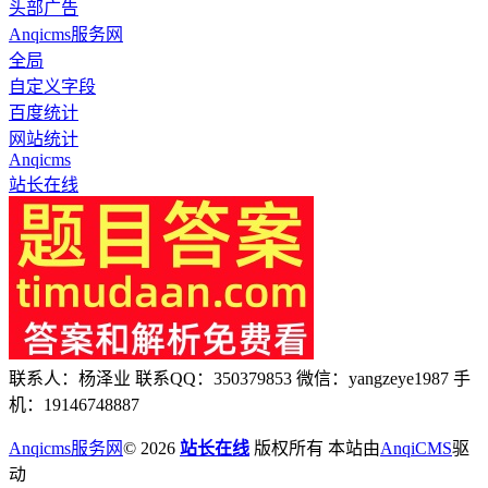
头部广告
Anqicms服务网
全局
自定义字段
百度统计
网站统计
Anqicms
站长在线
联系人：杨泽业 联系QQ：350379853 微信：yangzeye1987 手
机：19146748887
Anqicms服务网
© 2026
站长在线
版权所有 本站由
AnqiCMS
驱
动